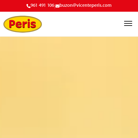
961 491 106
|
buzon@vicenteperis.com